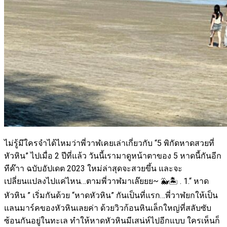
ไม่รู้มึใครจำได้ไหมว่าพี่วาฬเคยเล่าเกี่ยวกับ “5 พิกัดหาดสวยที่
หัวหิน” ไปเมื่อ 2 ปีที่แล้ว วันนี้เรามาดูหน้าตาของ 5 หาดนี้กันอีก
ทีค๊าา ฉบับอัปเดต 2023 ใหม่ล่าสุดจะสวยขึ้น และจะ
เปลี่ยนแปลงไปแค่ไหน…ตามพี่วาฬมาเล๊ยยย~ 🐳🏝 . 1.“ หาด
หัวหิน ” เริ่มกันด้วย “หาดหัวหิน” กันเป็นที่แรก…พี่วาฬยกให้เป็น
แลนมาร์คของหัวหินเลยค่า ด้วยวิวก้อนหินเล็กใหญ่ที่สลับซับ
ซ้อนกันอยู่ในทะเล ทำให้หาดหัวหินมีเสน่ห์ไปอีกแบบ ใครเห็นก็