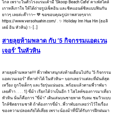
ไกล เพราะในตัวโรงแรมเค้ามี ‘Skoop Beach Cafe’ คาเฟ่สไตล์
เกาหลีเกาใจ ให้ได้ถ่ายรูปเช็คอิน และชิคแอนด์ชิลแบบฟินกัน
ยาวๆ เลยล่ะค๊าาา~ 💙 ขอขอบคุณรูปภาพสวยๆจาก:
https://www.versohuahin.com/ . ✨ Holiday Inn Hua Hin (ฮอลิ
เดย์ อิน หัวหิน) ✨ […]
สายลุยห้ามพลาด กับ ‘5 กิจกรรมแอดเวน
เจอร์’ ในหัวหิน
สายลุยห้ามพลาด!!! พี่วาฬพาสนุกส่งท้ายเดือนไปกับ “5 กิจกรรม
แอดเวนเจอร์” ที่หาทำได้ ในหัวหิน~ บอกเลยว่าแต่ละที่มันส์สุด
เหวี่ยง ถูกใจเด็กๆ และวัยรุ่นแน่นอน…พร้อมแล้วตามพี่วาฬมา
เลยค๊าา . . . . 1) ขี่ม้า เรียกได้ว่าเป็นอีก 1 ไฮไลท์ของการมาเที่ยว
หัวหิน นั่นก็คือการ “ขี่ม้า” เดินเล่นบนชายหาด รับลม ชมวิวแบบ
ใกล้ชิดธรรมชาติ ถ้าต้องการขี่ม้า…พี่วาฬบอกเลยว่าไว้ใจเรื่อง
ของความปลอดภัยได้เล๊ยย เพราะน้องม้าที่นี่ได้รับการฝึกฝนมา