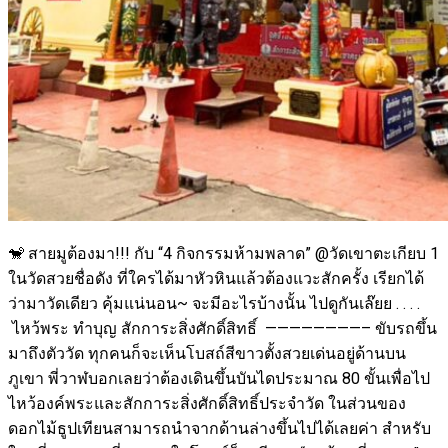
🐒 สายมูต้องมา!!! กับ “4 กิจกรรมห้ามพลาด” @วัดเขาตะเกียบ 1
ในวัดสวยชื่อดัง ที่ใครได้มาหัวหินแล้วต้องแวะสักครั้ง เรียกได้
ว่ามาวัดเดียว คุ้มแน่นอน~ จะมีอะไรบ้างนั้น ไปดูกันเล๊ยย . . . .
ไหว้พระ ทำบุญ สักการะสิ่งศักดิ์สิทธิ์ ————————– ขับรถขึ้น
มาถึงตัววัด ทุกคนก็จะเห็นโบสถ์สีขาวตั้งสวยเด่นอยู่ด้านบน
ภูเขา พี่วาฬบอกเลยว่าต้องเดินขึ้นบันไดประมาณ 80 ขั้นเพื่อไป
ไหว้องค์พระและสักการะสิ่งศักดิ์สิทธิ์ประจำวัด ในส่วนของ
ดอกไม้ธูปเทียนสามารถนำจากด้านล่างขึ้นไปได้เลยค่า สำหรับ