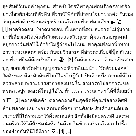
สุขสันต์วันพ่อค่าทุกคน…สำหรับใครที่พาคุณพ่อหรือครอบครัว
มาเที่ยวพักผ่อนที่หัวหิน พี่วาฬมีพิกัดที่น่าสนใจมาฝากค่ะ รับรอง
ว่าคุณพ่อต้องชอบแน่ๆ พร้อมแล้วตามพี่วาฬมาเล๊ยย 🐳 🥰 . . .
[1] หาดหัวดอน ‘หาดหัวดอน’ เป็นหาดที่สงบ สะอาด ไม่วุ่นวาย
มาที่เดียวแต่ได้เห็นทั้งวิวทะเลและวิวภูเขา คุ้มสุดๆเลยทุกคน!
หยุดยาววันพ่อปีนี้ ถ้ายังไม่รู้ว่าจะไปไหน…พาคุณพ่อมานั่งทาน
อาหารทะเลสดๆ พร้อมกับชมวิวสวยๆ ที่อ่าวตะเกียบซีฟู้ด กันนะ
คะ พี่วาฬยินดีต้อนรับค๊าาา 🏖️ . [2] วัดห้วยมงคล ถ้าพ่อเป็นสาย
บุญ ชอบเข้าวัดทำบุญ บูชาพระ พี่วาฬแนะนำ… ‘วัดห้วยมงคล’
วัดดังของเมืองหัวหินที่ไม่มีใครไม่รู้จัก! เป็นอีกหนึ่งสถานที่ที่ไม่
ควรพลาด เพราะบรรยากาศสงบร่มรื่น สามารถไปสักการะขอ
พรหลวงปู่ทวดองค์ใหญ่ ไอ้ไข่ ท้าวเวสสุวรรณ ฯลฯ ได้ที่นี่เลยจ้า
า ⛩️ . [3] ตลาดซิเคด้า ตลาดกลางคืนสุดชิคที่คุณพ่อสายติสท์
ห้ามพลาด! เหมาะกับคุณพ่อที่ชอบงานศิลปะ สินค้าแฮนด์เมด
เพราะที่นี่ได้รวมเอาไว้ทั้งหมดแล้ว อีกทั้งยังมีละครเวที และวง
ดนตรีสดให้ได้นั่งชมนั่งชิลกันด้วย กินข้าวเสร็จแล้วแวะไปซื้อ
ของฝากกันที่นี่ได้น๊าาา 🎡 . [4] […]