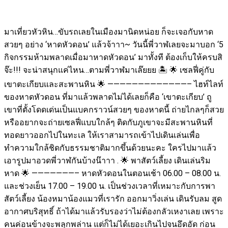
มาเที่ยวหัวหิน…ขับรถเลยในเมืองมานิดหน่อย ก็จะเจอกับหาด
สวยๆ อย่าง ‘หาดหัวดอน’ แล้วจ้าาา~ วันนี้พี่วาฬเลยจะมาบอก ‘5
กิจกรรมห้ามพลาดเมื่อมาหาดหัวดอน’ มาทั้งที ต้องเก็บให้ครบสิ
จ๊ะ!!! จะน่าสนุกแค่ไหน…ตามพี่วาฬมาเล๊ยยย 🏝 🌟 เซลฟี่คู่กับ
เขาตะเกียบและสะพานหิน 🌟 —————————————– ไฮท์ไลท์
ของหาดหัวดอน ที่มาแล้วพลาดไม่ได้เลยก็คือ ‘เขาตะเกียบ’ ถู
เขาที่ตั้งโดดเด่นเป็นแบคกราวน์สวยๆ ของหาดนี้ ถ่ายไกลๆก็สวย
หรืออยากจะถ่ายเซลฟี่แบบใกล้ๆ ติดกับภูเขาจะมีสะพานหินที่
ทอดยาวออกไปในทะเล ให้เราสามารถเข้าไปเดินเล่นเพื่อ
ทำความใกล้ชิดกับธรรมชาติมากขึ้นด้วยนะคะ ใครไปมาแล้ว
เอารูปมาอวดพี่วาฬกันบ้างน๊าาา . 🌟 พาสัตว์เลี้ยง เดินเล่นริม
หาด 🌟 ———————– หาดหัวดอนในตอนเช้า 06.00 – 08.00 น.
และช่วงเย็น 17.00 – 19.00 น. เป็นช่วงเวลาที่เหมาะกับการพา
สัตว์เลี้ยง น้องหมาน้องแมวที่เรารัก ออกมาวิ่งเล่น เดินรับลม สูด
อากาศบริสุทธิ์ ถ้าได้มาแล้วรับรองว่าไม่ต้องกลัวเหงาเลย เพราะ
คนค่อนข้างจะพลุกพล่าน แต่ก็ไม่ได้เยอะเกินไปจนอึดอัด ก่อน