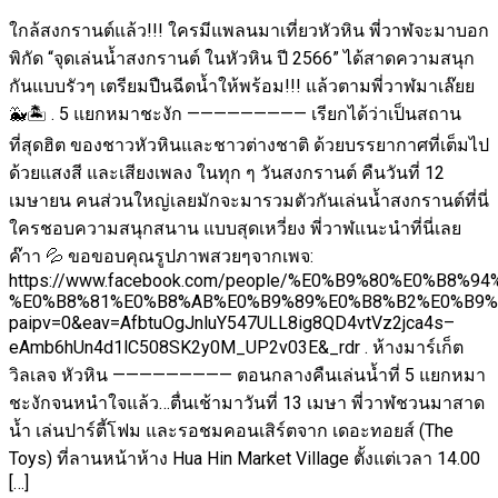
ใกล้สงกรานต์แล้ว!!! ใครมีแพลนมาเที่ยวหัวหิน พี่วาฬจะมาบอก
พิกัด “จุดเล่นน้ำสงกรานต์ ในหัวหิน ปี 2566” ได้สาดความสนุก
กันแบบรัวๆ เตรียมปืนฉีดน้ำให้พร้อม!!! แล้วตามพี่วาฬมาเล๊ยย
🐳🏝 . 5 แยกหมาชะงัก ————————— เรียกได้ว่าเป็นสถาน
ที่สุดฮิต ของชาวหัวหินและชาวต่างชาติ ด้วยบรรยากาศที่เต็มไป
ด้วยแสงสี และเสียงเพลง ในทุก ๆ วันสงกรานต์ คืนวันที่ 12
เมษายน คนส่วนใหญ่เลยมักจะมารวมตัวกันเล่นน้ำสงกรานต์ที่นี่
ใครชอบความสนุกสนาน แบบสุดเหวี่ยง พี่วาฬแนะนำที่นี่เลย
ค๊าา 💦 ขอขอบคุณรูปภาพสวยๆจากเพจ:
https://www.facebook.com/people/%E0%B9%80%E0%B8%9
%E0%B8%81%E0%B8%AB%E0%B9%89%E0%B8%B2%E0%B9%8
paipv=0&eav=AfbtuOgJnluY547ULL8ig8QD4vtVz2jca4s–
eAmb6hUn4d1lC508SK2y0M_UP2v03E&_rdr . ห้างมาร์เก็ต
วิลเลจ หัวหิน ————————— ตอนกลางคืนเล่นน้ำที่ 5 แยกหมา
ชะงักจนหนำใจแล้ว…ตื่นเช้ามาวันที่ 13 เมษา พี่วาฬชวนมาสาด
น้ำ เล่นปาร์ตี้โฟม และรอชมคอนเสิร์ตจาก เดอะทอยส์ (The
Toys) ที่ลานหน้าห้าง Hua Hin Market Village ตั้งแต่เวลา 14.00
[…]