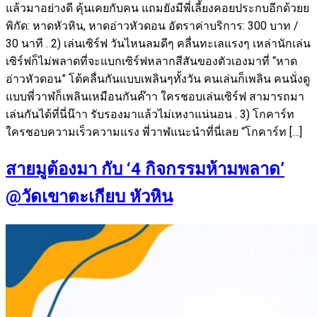
แล้วมาอย่างดี คุ้นเคยกับคน แถมยังมีพี่เลี้ยงคอยประกบอีกด้วยย
พิกัด: หาดหัวหิน, หาดอ่าวหัวดอน อัตราค่าบริการ: 300 บาท /
30 นาที . 2) เล่นเซิร์ฟ วันไหนลมดีๆ คลื่นทะเลแรงๆ เหล่านักเล่น
เซิร์ฟก็ไม่พลาดที่จะแบกเซิร์ฟหลากสีสันของตัวเองมาที่ “หาด
อ่าวหัวดอน” โต้คลื่นกันแบบเพลินๆทั้งวัน คนเล่นก็เพลิน คนนั่งดู
แบบพี่วาฬก็เพลินเหมือนกันค๊าา ใครชอบเล่นเซิร์ฟ สามารถมา
เล่นกันได้ที่นี่น๊าา รับรองมาแล้วไม่เหงาแน่นอน . 3) โกคาร์ท
ใครชอบความเร็วความแรง พี่วาฬแนะนำที่นี่เลย “โกคาร์ท […]
สายมูต้องมา กับ ‘4 กิจกรรมห้ามพลาด’
@วัดเขาตะเกียบ หัวหิน