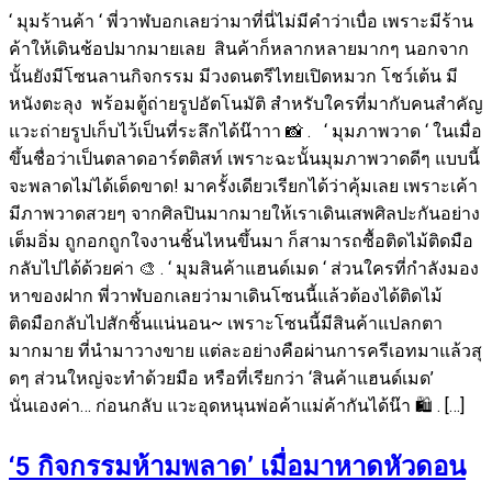
‘ มุมร้านค้า ‘ พี่วาฬบอกเลยว่ามาที่นี่ไม่มีคำว่าเบื่อ เพราะมีร้าน
ค้าให้เดินช้อปมากมายเลย สินค้าก็หลากหลายมากๆ นอกจาก
นั้นยังมีโซนลานกิจกรรม มีวงดนตรีไทยเปิดหมวก โชว์เต้น มี
หนังตะลุง พร้อมตู้ถ่ายรูปอัตโนมัติ สำหรับใครที่มากับคนสำคัญ
แวะถ่ายรูปเก็บไว้เป็นที่ระลึกได้น๊าาา 📸 . ‘ มุมภาพวาด ‘ ในเมื่อ
ขึ้นชื่อว่าเป็นตลาดอาร์ตติสท์ เพราะฉะนั้นมุมภาพวาดดีๆ แบบนี้
จะพลาดไม่ได้เด็ดขาด! มาครั้งเดียวเรียกได้ว่าคุ้มเลย เพราะเค้า
มีภาพวาดสวยๆ จากศิลปินมากมายให้เราเดินเสพศิลปะกันอย่าง
เต็มอิ่ม ถูกอกถูกใจงานชิ้นไหนขึ้นมา ก็สามารถซื้อติดไม้ติดมือ
กลับไปได้ด้วยค่า 🎨 . ‘ มุมสินค้าแฮนด์เมด ‘ ส่วนใครที่กำลังมอง
หาของฝาก พี่วาฬบอกเลยว่ามาเดินโซนนี้แล้วต้องได้ติดไม้
ติดมือกลับไปสักชิ้นแน่นอน~ เพราะโซนนี้มีสินค้าแปลกตา
มากมาย ที่นำมาวางขาย แต่ละอย่างคือผ่านการครีเอทมาแล้วสุ
ดๆ ส่วนใหญ่จะทำด้วยมือ หรือที่เรียกว่า ‘สินค้าแฮนด์เมด’
นั่นเองค่า… ก่อนกลับ แวะอุดหนุนพ่อค้าแม่ค้ากันได้น๊า 🛍 . […]
‘5 กิจกรรมห้ามพลาด’ เมื่อมาหาดหัวดอน