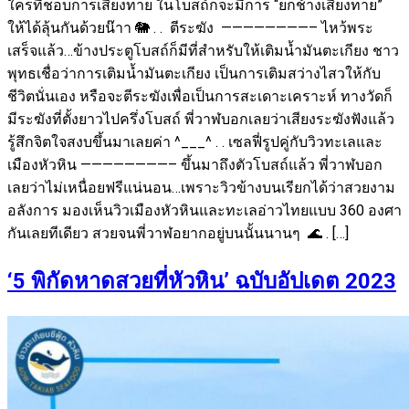
ใครที่ชอบการเสี่ยงทาย ในโบสถ์ก็จะมีการ “ยกช้างเสี่ยงทาย”
ให้ได้ลุ้นกันด้วยน๊าา 🐘 . . ตีระฆัง ————————– ไหว้พระ
เสร็จแล้ว…ข้างประตูโบสถ์ก็มีที่สำหรับให้เติมน้ำมันตะเกียง ชาว
พุทธเชื่อว่าการเติมน้ำมันตะเกียง เป็นการเติมสว่างไสวให้กับ
ชีวิตนั่นเอง หรือจะตีระฆังเพื่อเป็นการสะเดาะเคราะห์ ทางวัดก็
มีระฆังที่ตั้งยาวไปครึ่งโบสถ์ พี่วาฬบอกเลยว่าเสียงระฆังฟังแล้ว
รู้สึกจิตใจสงบขึ้นมาเลยค่า ^___^ . . เซลฟี่รูปคู่กับวิวทะเลและ
เมืองหัวหิน ————————– ขึ้นมาถึงตัวโบสถ์แล้ว พี่วาฬบอก
เลยว่าไม่เหนื่อยฟรีแน่นอน…เพราะวิวข้างบนเรียกได้ว่าสวยงาม
อลังการ มองเห็นวิวเมืองหัวหินและทะเลอ่าวไทยแบบ 360 องศา
กันเลยทีเดียว สวยจนพี่วาฬอยากอยู่บนนั้นนานๆ 🌊 . […]
‘5 พิกัดหาดสวยที่หัวหิน’ ฉบับอัปเดต 2023