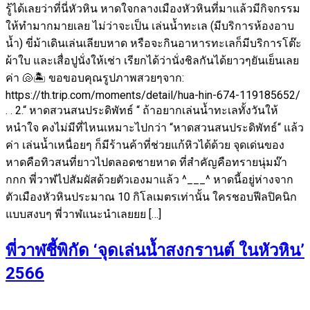
รู้ได้เลยว่าที่นี่หัวหิน หาดใจกลางเมืองหัวหินที่มาแล้วมีกิจกรรม
ให้ทำมากมายเลย ไม่ว่าจะเป็น เล่นน้ำทะเล (มีบริการห้องอาบ
น้ำ) ขี่ม้าเดินเล่นเลียบหาด หรือจะกินอาหารทะเลก็มีบริการโต๊ะ
ผ้าใบ และเสื่อปูนั่งให้เช่า เรียกได้ว่านั่งชิลกันได้ยาวๆยันเย็นเลย
ค่า 🐚🏝 ขอขอบคุณรูปภาพสวยๆจาก:
https://th.trip.com/moments/detail/hua-hin-674-119185652/
. . 2.“ หาดสวนสนประดิพัทธ์ “ ถ้าอยากเล่นน้ำทะเลทั้งวันให้
หนำใจ คงไม่มีที่ไหนเหมาะไปกว่า “หาดสวนสนประดิพัทธ์“ แล้ว
ค่า เล่นน้ำเหนื่อยๆ ก็มีร้านค้าที่ช่วยแก้หิวได้ด้วย จุดเด่นของ
หาดคือทิวสนที่ยาวไปตลอดชายหาด ที่สำคัญคือทรายนุ่มม๊า
กกก พี่วาฬไปสัมผัสด้วยตัวเองมาแล้ว ^___^ หาดนี้อยู่ห่างจาก
ตัวเมืองหัวหินประมาณ 10 กิโลเมตรเท่านั้น ใครชอบฟีลปิคนิก
แบบสงบๆ พี่วาฬแนะนำเลยยย […]
พี่วาฬชี้พิกัด ‘จุดเล่นน้ำสงกรานต์ ในหัวหิน’
2566