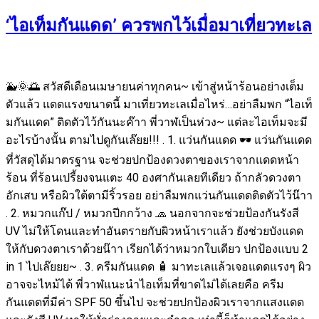
‘ไอเท็มกันแดด’ ควรพกไว้เมื่อมาเที่ยวทะเล
🐳🌞🌅 สวัสดีเดือนเมษายนค่าทุกคน~ เข้าสู่หน้าร้อนอย่างเต็ม
ตัวแล้ว แดดแรงขนาดนี้ มาเที่ยวทะเลเมื่อไหร่…อย่าลืมพก “ไอเท็
มกันแดด” ติดตัวไว้กันนะค๊าา พี่วาฬเป็นห่วง~ แต่ละไอเท็มจะมี
อะไรบ้างนั้น ตามไปดูกันเล๊ยย!!! . 1. แว่นกันแดด 🕶 แว่นกันแดด
ที่วัสดุได้มาตรฐาน จะช่วยปกป้องดวงตาของเราจากแดดหน้า
ร้อน ที่ร้อนเปรี้ยงจนแตะ 40 องศากันเลยทีเดียว ถ้ากลัวดวงตา
อักเสบ หรือผิวใต้ตามีริ้วรอย อย่าลืมพกแว่นกันแดดติดตัวไว้น๊าา
. 2. หมวกแก๊ป / หมวกปีกกว้าง 🧢 นอกจากจะช่วยป้องกันรังสี
UV ไม่ให้โดนและทำอันตรายกับผิวหน้าเราแล้ว ยังช่วยบังแดด
ให้กับดวงตาเราด้วยน๊าา เรียกได้ว่าหมวกใบเดียว ปกป้องแบบ 2
in 1 ไปเล๊ยยย~ . 3. ครีมกันแดด 🧴 มาทะเลแล้วเจอแดดแรงๆ ผิว
อาจจะไหม้ได้ พี่วาฬแนะนำไอเท็มที่ขาดไม่ได้เลยคือ ครีม
กันแดดที่มีค่า SPF 50 ขึ้นไป จะช่วยปกป้องผิวเราจากแสงแดด