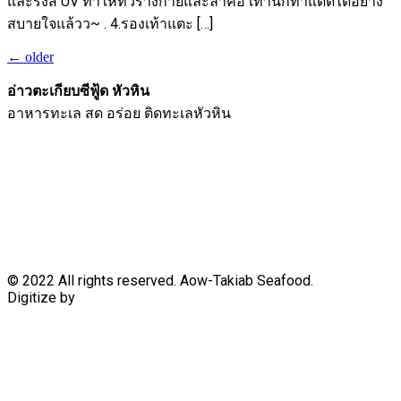
และรังสี UV ทาให้ทั่วร่างกายและลำคอ เท่านี้ก็ท้าแดดได้อย่าง
สบายใจแล้วว~ . 4.รองเท้าแตะ […]
←
older
อ่าวตะเกียบซีฟู้ด หัวหิน
อาหารทะเล สด อร่อย ติดทะเลหัวหิน
© 2022 All rights reserved. Aow-Takiab Seafood.
Digitize by
HuaHin Town