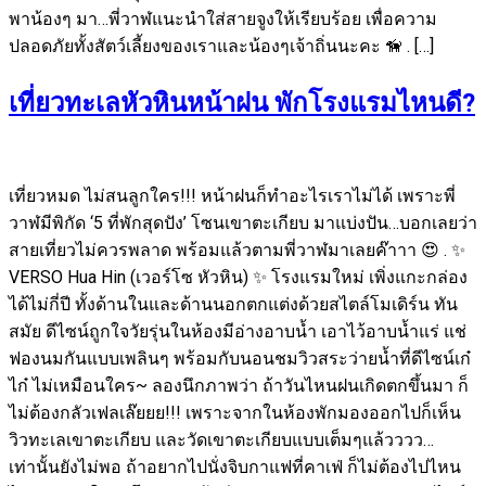
พาน้องๆ มา…พี่วาฬแนะนำใส่สายจูงให้เรียบร้อย เพื่อความ
ปลอดภัยทั้งสัตว์เลี้ยงของเราและน้องๆเจ้าถิ่นนะคะ 🦮 . […]
เที่ยวทะเลหัวหินหน้าฝน พักโรงแรมไหนดี?
เที่ยวหมด ไม่สนลูกใคร!!! หน้าฝนก็ทำอะไรเราไม่ได้ เพราะพี่
วาฬมีพิกัด ‘5 ที่พักสุดปัง’ โซนเขาตะเกียบ มาแบ่งปัน…บอกเลยว่า
สายเที่ยวไม่ควรพลาด พร้อมแล้วตามพี่วาฬมาเลยค๊าาา 😍 . ✨
VERSO Hua Hin (เวอร์โซ หัวหิน) ✨ โรงแรมใหม่ เพิ่งแกะกล่อง
ได้ไม่กี่ปี ทั้งด้านในและด้านนอกตกแต่งด้วยสไตล์โมเดิร์น ทัน
สมัย ดีไซน์ถูกใจวัยรุ่นในห้องมีอ่างอาบน้ำ เอาไว้อาบน้ำแร่ แช่
ฟองนมกันแบบเพลินๆ พร้อมกับนอนชมวิวสระว่ายน้ำที่ดีไซน์เก๋
ไก๋ ไม่เหมือนใคร~ ลองนึกภาพว่า ถ้าวันไหนฝนเกิดตกขึ้นมา ก็
ไม่ต้องกลัวเฟลเล๊ยยย!!! เพราะจากในห้องพักมองออกไปก็เห็น
วิวทะเลเขาตะเกียบ และวัดเขาตะเกียบแบบเต็มๆแล้วววว…
เท่านั้นยังไม่พอ ถ้าอยากไปนั่งจิบกาแฟที่คาเฟ่ ก็ไม่ต้องไปไหน