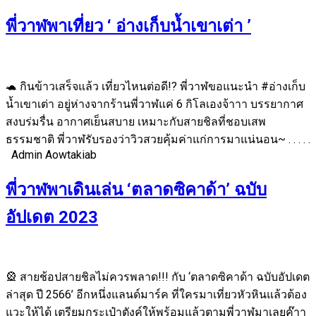
พี่วาฬพาเที่ยว ‘ อ่างเก็บน้ำเขาเต่า ’
🐢 กินข้าวเสร็จแล้ว เที่ยวไหนต่อดี!? พี่วาฬขอแนะนำ #อ่างเก็บ
น้ำเขาเต่า อยู่ห่างจากร้านพี่วาฬแค่ 6 กิโลเองจ้าาา บรรยากาศ
สงบร่มรื่น อากาศเย็นสบาย เหมาะกับสายชิลที่ชอบเสพ
ธรรมชาติ พี่วาฬรับรองว่าวิวสวยคุ้มค่าแก่การมาแน่นอน~ . . . . .
Admin Aowtakiab
พี่วาฬพาเดินเล่น ‘ตลาดซิคาด้า’ ฉบับ
อัปเดต 2023
🎡 สายช้อปสายชิลไม่ควรพลาด!!! กับ ‘ตลาดซิคาด้า ฉบับอัปเดต
ล่าสุด ปี 2566’ อีกหนึ่งแลนด์มาร์ค ที่ใครมาเที่ยวหัวหินแล้วต้อง
แวะให้ได้ เตรียมกระเป๋าตังค์ให้พร้อมแล้วตามพี่วาฬมาเลยค๊าา