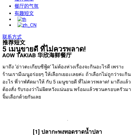
餐厅的气氛
有趣短文
联系方式
推荐短文
5 เมนูขายดี ที่ไม่ควรพลาด!
AOW TAKIAB 华欣海鲜餐厅
มาถึง ‘อ่าวตะเกียบซีฟู้ด’ ไม่ต้องห่วงเรื่องจะกินอะไรดี เพราะ
ร้านเรามีเมนูอร่อยๆ ให้เลือกเยอะเลยค่ะ ถ้าเลือกไม่ถูกว่าจะกิน
อะไร พี่วาฬคัดมาให้ กับ 5 เมนูขายดี ที่ไม่ควรพลาด! มาถึงแล้ว
ต้องสั่ง รับรองว่าไม่ผิดหวังแน่นอน พร้อมแล้วชวนครอบครัวมา
จิ้มเลือกด้วยกันเลย
.
[1] ปลากะพงทอดราดน้ำปลา