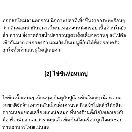
ทอดสดใหม่จานต่อจาน นึกภาพปลาที่เพิ่งขึ้นจากกระทะร้อนๆ
ว่ากลิ่นหอมน่ากินขนาดไหน…ทอดจนหนังกรอบ เนื้อด้านในยัง
ฉ่ำ หวาน ยิ่งราดด้วยน้ำปลากวนสูตรเด็ดเค็มๆหวานๆ ลงไปคือ
เข้ากันมาก อร่อยลงตัว แถมยังเป็นเมนูที่กินได้ทั้งครอบครัว
ถูกใจทั้งเด็กและผู้ใหญ่เลยค่า
.
[2] ไข่ข้นห่อหมกปู
ไข่ข้นเนื้อแน่นๆ เนียนนุ่ม กินคู่กับปูก้อนชิ้นใหญ่ๆ เนื้อหวาน
รสชาติจัดจ้านหวานมันเผ็ดเค็มครบรส กินเข้าไปแล้วได้กลิ่น
ความหอมของเครื่องแกงห่อหมก ที่ทางร้านตั้งใจโขลกเองกับ
มือ พี่วาฬบอกเลยว่ารวมๆแล้วเข้มข้นถึงเครื่อง ถูกใจคนชอบ
ทานอาหารไทยแน่นอน