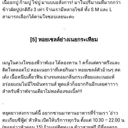
เนื้ออกปู ก้ามปู ไข่ปู มาแบบอลังการ! มาในปริมาณที่มากกว่า
ข้าวผัดปูปกติถึง 3 เท่า ร้านเรามีหลายไซส์ ทั้ง S M และ L
สามารถเลือกได้ตามใจชอบเลยนะคะ
.
[5] หอยเชลล์ย่างเนยกระเทียม
เมนูในดวงใจของพี่วาฬเอง ได้ลองทาน 1 ครั้งแต่ตราตรึงและ
ติดใจตลอดไป หอมเนยกว่าที่เคยกินมา หอยเชลล์ตัวอ้วนๆ สด
เด้ง เนื้อหนึบเคี้ยวฟิน ย่างจนหอมกลิ่นกระเทียมและเนยแท้
อร่อยแถมไม่มีไขมันทรานส์ พูดแล้วก็อยากกินอีกเลยค่าาาา
สำหรับพี่วาฬจานเดียวไม่พอต้องขอเบิ้ล!!!
.
หยุดยาวสงกรานต์นี้ อยากชวนมาทานอาหารที่ร้านเรา ‘อ่าว
ตะเกียบซีฟู้ด’ หัวหิน เปิดให้บริการทุกวัน ตั้งแต่ 10.30 – 22.00 น.
(ซอยอ่าวหัวดอน 15) ร้านอยู่ติดทะเล ข้าวสวยฟรี มีที่จอดรถ