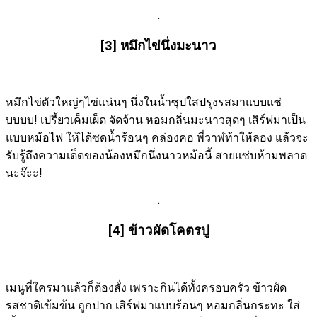
.
[3] หมึกไข่นึ่งมะนาว
หมึกไข่ตัวใหญ่ๆไข่แน่นๆ นึ่งในน้ำซุปใสปรุงรสมาแบบแซ่
บบบบ! เปรี้ยวเค็มเผ็ด จัดจ้าน หอมกลิ่นมะนาวสุดๆ เสิร์ฟมาเป็น
แบบหม้อไฟ ให้ได้ซดน้ำร้อนๆ คล่องคอ พี่วาฬท้าให้ลอง แล้วจะ
รับรู้ถึงความเด็ดของน้องหมึกนึ่งนาวหม้อนี้ สายแซ่บห้ามพลาด
นะจ๊ะะ!
.
[4] ข้าวผัดโคตรปู
เมนูที่ใครมาแล้วก็ต้องสั่ง เพราะกินได้ทั้งครอบครัว ข้าวผัด
รสชาติเข้มข้น ถูกปาก เสิร์ฟมาแบบร้อนๆ หอมกลิ่นกระทะ ใส่