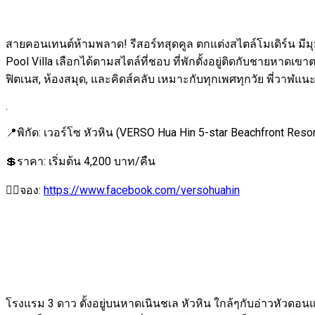
สายคอนเทนต์ห้ามพลาด! รีสอร์ทสุดคูล ตกแต่งสไตล์โมเดิร์น มีมุ
Pool Villa เลือกได้ตามสไตล์ที่ชอบ ที่พักตั้งอยู่ติดกับชายหาด
ฟิตเนส, ห้องสมุด, และคิดส์คลับ เหมาะกับทุกเพศทุกวัย พี่วาฬแ
.
📍พิกัด: เวอร์โซ หัวหิน (VERSO Hua Hin 5-star Beachfront Reso
💲ราคา: เริ่มต้น 4,200 บาท/คืน
👉🏻จอง:
https://www.facebook.com/versohuahin
โรงแรม 3 ดาว ตั้งอยู่บนหาดเนินชเล หัวหิน ใกล้ๆกับอ่าวหัวดอน