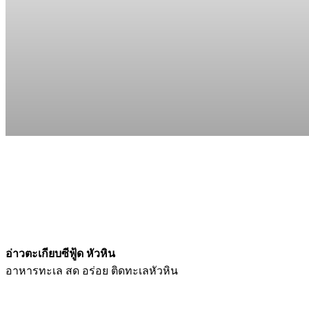
อ่าวตะเกียบซีฟู้ด หัวหิน
อาหารทะเล สด อร่อย ติดทะเลหัวหิน