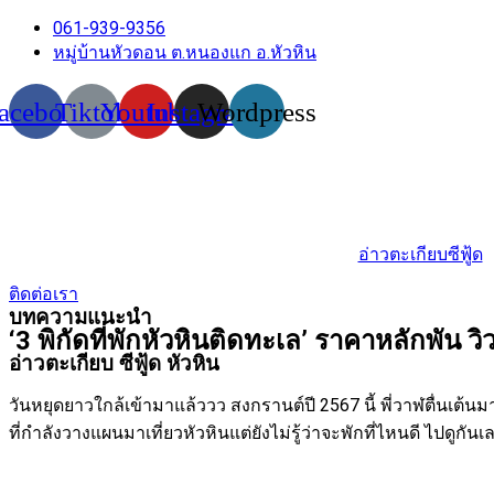
061-939-9356
หมู่บ้านหัวดอน ต.หนองแก อ.หัวหิน
acebook
Tiktok
Youtube
Instagram
Wordpress
อ่าวตะเกียบซีฟู้ด
ติดต่อเรา
บทความแนะนำ
‘3 พิกัดที่พักหัวหินติดทะเล’ ราคาหลักพัน วิ
อ่าวตะเกียบ ซีฟู้ด หัวหิน
วันหยุดยาวใกล้เข้ามาแล้ววว สงกรานต์ปี 2567 นี้ พี่วาฬตื่นเต้
ที่กำลังวางแผนมาเที่ยวหัวหินแต่ยังไม่รู้ว่าจะพักที่ไหนดี ไปดูกัน