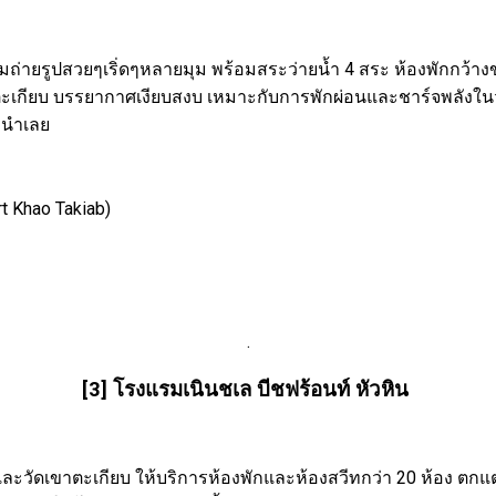
มถ่ายรูปสวยๆเริ่ดๆหลายมุม พร้อมสระว่ายน้ำ 4 สระ ห้องพักกว้างข
เขาตะเกียบ บรรยากาศเงียบสงบ เหมาะกับการพักผ่อนและชาร์จพลังในวั
นะนำเลย
rt Khao Takiab)
.
[3] โรงแรมเนินชเล บีชฟร้อนท์ หัวหิน
และวัดเขาตะเกียบ ให้บริการห้องพักและห้องสวีทกว่า 20 ห้อง ตกแต