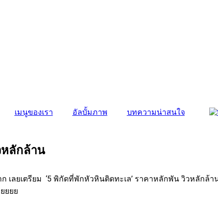
เมนูของเรา
อัลบั้มภาพ
บทความน่าสนใจ
วหลักล้าน
นมาก เลยเตรียม ‘5 พิกัดที่พักหัวหินติดทะเล’ ราคาหลักพัน วิวหล
เลยยยย