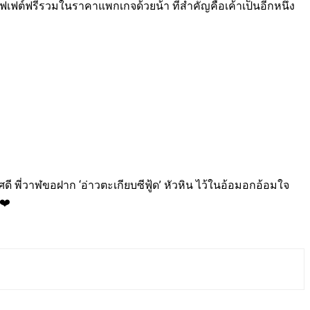
ฟเฟต์ฟรีรวมในราคาแพกเกจด้วยน้า ที่สำคัญคือเค้าเป็นอีกหนึ่ง
 พี่วาฬขอฝาก ‘อ่าวตะเกียบซีฟู้ด’ หัวหิน ไว้ในอ้อมอกอ้อมใจ
❤️