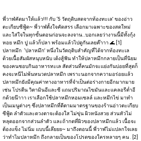
พี่วาฬคัดมาให้แล้ว!!! กับ ‘5 วัตถุดิบสดจากท้องทะเล’ ของอ่าว
ตะเกียบซีฟู้ด~ พี่วาฬตั้งใจคัดสรร เลือกมาเฉพาะของสดใหม่
และใส่ใจในทุกขั้นตอนก่อนจะลงจาน…บอกเลยว่างานนี้มีทั้งกุ้ง
หอย หมึก ปู แล้วก็ปลา พร้อมแล้วไปดูกันเลยค๊าาา 🌊 [1]
ปลาหมึก ‘ปลาหมึก’ หนึ่งในวัตถุดิบสำคัญที่ได้จากท้องทะเล
ด้วยเนื้อสัมผัสหนุบหนับ เด้งสู้ฟัน ทำให้ปลาหมึกกลายเป็นที่นิยม
ของคนชอบกินอาหารทะเล สัดส่วนที่คนมักจะแย่งกันบ่อยที่สุดก็
คงจะหนีไม่พ้นหนวดปลาหมึก เพราะนอกจากความอร่อยแล้ว
ปลาหมึกยังมีคุณค่าทางอาหารที่จำเป็นต่อร่างกายอีกมากมาย
เช่น โปรตีน วิตามินอีและซี แถมปริมาณไขมันและแคลอรีต่ำอี
กด้วยน๊าาา เราเลือกใช้ปลาหมึกหอมเซลล์ และหมึกไข่ มาทำ
เป็นเมนูต่างๆ ซึ่งปลาหมึกที่ดีตามมาตรฐานของร้านอ่าวตะเกียบ
ซีฟู้ด ลำตัวและดวงตาจะต้องใส ไม่ขุ่น ผิวหนังสวย ส่วนหัวไม่
หลุดออกจากส่วนลำตัว และถ้ากดที่ผิวของปลาหมึกแล้ว เนื้อจะ
ต้องแข็ง ไม่นิ่ม แบบนี้เล๊ยยย~ มาถึงตอนนี้ พี่วาฬไม่แปลกใจเลย
ว่าทำไมปลาหมึก ถึงกลายเป็นของโปรดของใครหลายๆ คน . [2]