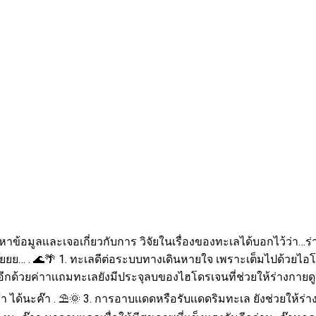
หาข้อมูลเเละเจอเกี่ยวกับการ วิจัยในเรื่องของทะเลได้บอกไว้ว่า…ร
ล๊ยยย… . 🌊🌴 1. ทะเลดีต่อระบบทางเดินหายใจ เพราะเต็มไปด้วยไอโ
กด้วยค่าาเเถมทะเลยังมีประจุลบของไฮโดรเจนที่ช่วยให้ร่างกายดูดซับ
ด้นะค๊า . ⛱️🌞 3. การอาบเเดดหรือรับเเดดริมทะเล ยังช่วยให้ร่างกาย