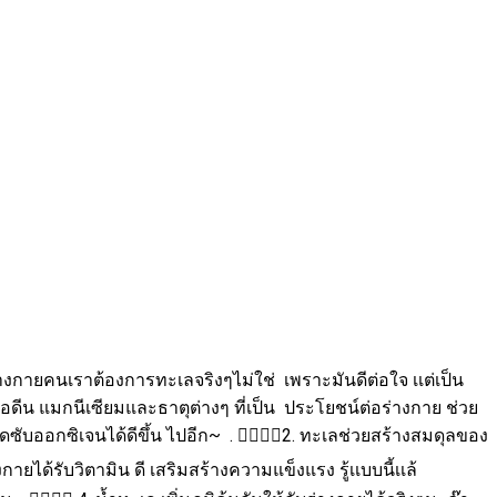
่างกายคนเราต้องการทะเลจริงๆไม่ใช่ เพราะมันดีต่อใจ เเต่เป็น
อดีน แมกนีเซียมและธาตุต่างๆ ที่เป็น ประโยชน์ต่อร่างกาย ช่วย
ออกซิเจนได้ดีขึ้น ไปอีก~ . 🧘‍🧘🏻‍♂️2. ทะเลช่วยสร้างสมดุลของ
ได้รับวิตามิน ดี เสริมสร้างความแข็งแรง รู้เเบบนี้เเล้