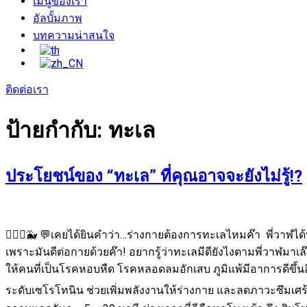
เมนูของเรา
อัลบั้มภาพ
บทความน่าสนใจ
ติดต่อเรา
ป้ายกำกับ:
ทะเล
ประโยชน์ของ “ทะเล” ที่คุณอาจจะยังไม่รู้!?
🧏🏻‍♀🐳 💬เคยได้ยินคำว่า…ร่างกายต้องการทะเลไหมค๊า พี่วาฬได้
เพราะมันดีต่อกายด้วยค๊า! อยากรู้ว่าทะเลมีดียังไงตามพี่วาฬมาเ
ให้คนที่เป็นโรคหอบหืด โรคหลอดลมอักเสบ ภูมิแพ้มีอาการดีขึ้นอี
ระดับเซโรโทนิน ช่วยเพิ่มพลังงานให้ร่างกาย และลดภาวะซึมเศร้า ไ