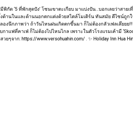
ฬมีพิกัด ‘5 ที่พักสุดปัง’ โซนเขาตะเกียบ มาแบ่งปัน…บอกเลยว่าสา
ี ทั้งด้านในและด้านนอกตกแต่งด้วยสไตล์โมเดิร์น ทันสมัย ดีไซน์ถู
ร~ ลองนึกภาพว่า ถ้าวันไหนฝนเกิดตกขึ้นมา ก็ไม่ต้องกลัวเฟลเล๊ยย
ิบกาแฟที่คาเฟ่ ก็ไม่ต้องไปไหนไกล เพราะในตัวโรงแรมเค้ามี ‘Skoo
จาก: https://www.versohuahin.com/ . ✨ Holiday Inn Hua Hin (ฮ