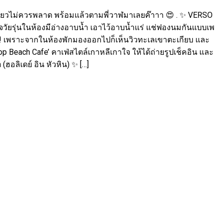
ยเที่ยวไม่ควรพลาด พร้อมแล้วตามพี่วาฬมาเลยค๊าาา 😍 . ✨ VERSO
กใจวัยรุ่นในห้องมีอ่างอาบน้ำ เอาไว้อาบน้ำแร่ แช่ฟองนมกันแบบเพ
ย!!! เพราะจากในห้องพักมองออกไปก็เห็นวิวทะเลเขาตะเกียบ และ
p Beach Cafe’ คาเฟ่สไตล์เกาหลีเกาใจ ให้ได้ถ่ายรูปเช็คอิน และ
อลิเดย์ อิน หัวหิน) ✨ […]