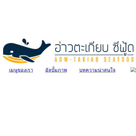
เมนูของเรา
อัลบั้มภาพ
บทความน่าสนใจ