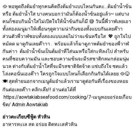
🥘 พอพูดถึงต้มยำทุกคนคิดถึงต้มยำเเบบไหนกันคะ…ต้มยำน้ำข้น
หรือ ต้มยำน้ำใส บางคนบอกว่ามันก็ต้องน้ำข้นอยู่เเล้ว~ เเต่บาง
คนก็ชอบกินน้ำใสไม่เปิดใจให้น้ำข้นกันก็มี 😅 วันนี้พี่วาฬเลยเอา
ทั้งสองเมนูมาให้เพื่อนๆดูความน่ากินของทั้งแบบกันเลยค๊าา
ส่วนตัวพี่วาฬชอบทั้งสองเเบบเลยไม่ว่าจะข้นหรือใส 💖 ถูกใจไป
หม้ดด มาดูกันเลยค๊าาา . พร้อมเเล้วก็มาดูภาพต้มยำของพี่วาฬ
กันค่าา ต้มยำน้ำข้นเป็นต้มยำที่ใส่นมหรือใส่กะทิลงไป สำหรับ
คนที่ชอบความมัน เเละชอบความข้นจะมีรสชาติกลมกล่อมนุ่ม
นวล ต่างกับต้มยำน้ำใสที่จะมีรสชาติจัดจ้าด แซ่บถึงใจ ซดเเล้ว
โล่งคอนั่นเองค๊าา ใครถูกใจเเบบไหนก็เลือกกินกันได้เลยย 🥘😋
🍽 สุดท้ายนอกจากเมนูต้มยำเเล้วเรามาดูต่อกันที่เรื่องของหอย
กันต่อเลยค๊าา คลิกเล๊ย!! อ่านต่อได้ที่
https://aowtakiabseafood.com/cooking/7-เมนูหอยอร่อยเกือบ
ขิต/ Admin Aowtakiab
อ่าวตะเกียบซีฟู้ด หัวหิน
อาหารทะเล สด อร่อย ติดทะเลหัวหิน