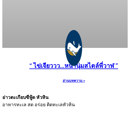
” ไข่เจียววว…หนานุ่มสไตล์พี่วาฬ “
อ่านบทความ »
อ่าวตะเกียบซีฟู้ด หัวหิน
อาหารทะเล สด อร่อย ติดทะเลหัวหิน