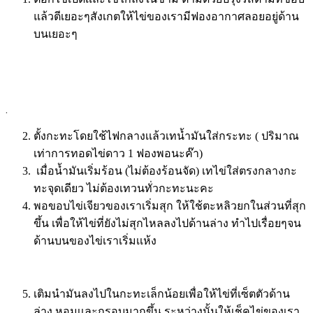
แล้วตีเยอะๆสังเกตให้ไข่
ของเรามีฟองอากาศลอยอยู่ด้าน
บนเยอะๆ
.
ตั้งกะทะโดยใช้ไฟกลางเเล้วเทน้ำมันใส่กระทะ ( ปริมาณ
เท่าการทอดไข่ดาว 1 ฟองพอนะค๊า)
เมื่อน้ำมันเริ่มร้อน (ไม่ต้องร้อนจัด) เทไข่ใส่ตรงกลางกะ
ทะจุดเดียว ไม่ต้องเทวนทั่วกะทะนะคะ
พอขอบไข่เจียวของเราเริ่มสุก ให้ใช้ตะหลิวยกในส่วนที่สุก
ขึ้น เพื่อให้ไข่ที่ยังไม่สุกไหลลงไปด้านล่าง ทำไปเรื่อยๆจน
ด้านบนของไข่เราเริ่มเเห้ง
เติมนำมันลงไปในกะทะเล็กน้อยเพื่อให้ไข่ที่เซ็ตตัวด้าน
ล่าง หอมเเละกรอบมากขึ้น ระหว่างนั้นให้เช็คไข่ของเรา