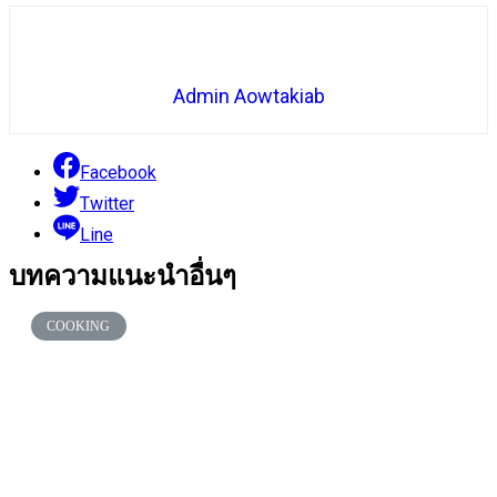
Admin Aowtakiab
Facebook
Twitter
Line
บทความแนะนำอื่นๆ
COOKING